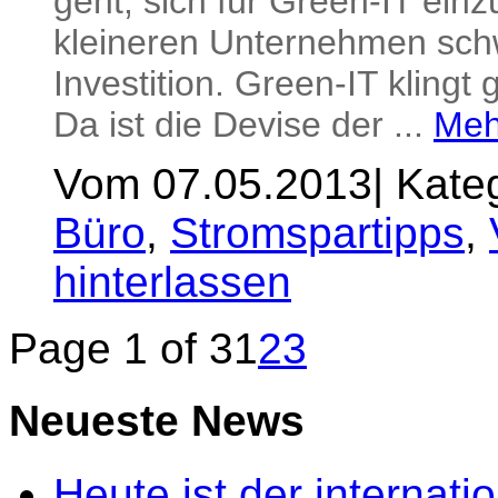
geht, sich für Green-IT einzu
kleineren Unternehmen schw
Investition. Green-IT klingt 
Da ist die Devise der ...
Meh
Vom 07.05.2013
|
Kateg
Büro
,
Stromspartipps
,
hinterlassen
Page 1 of 3
1
2
3
Neueste News
Heute ist der internat