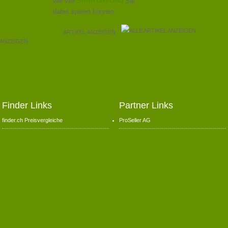
wie viel
Strom und Geld
Sie
dabei sparen können.
ARTIKEL ANZEIGEN
Finder Links
Partner Links
finder.ch Preisvergleiche
ProSeller AG