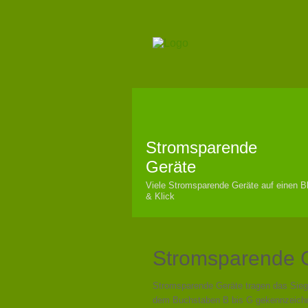
Stromsparende
Geräte
Viele Stromsparende Geräte auf einen Bl
& Klick
Stromsparende G
Stromsparende Geräte tragen das Siege
dem Buchstaben B bis G gekennzeichne