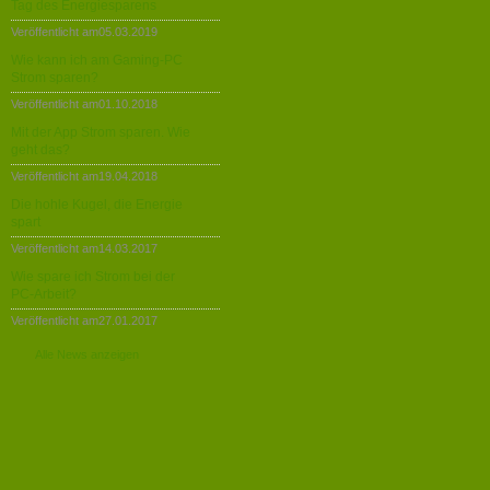
Tag des Energiesparens
Veröffentlicht am05.03.2019
Wie kann ich am Gaming-PC
Strom sparen?
Veröffentlicht am01.10.2018
Mit der App Strom sparen. Wie
geht das?
Veröffentlicht am19.04.2018
Die hohle Kugel, die Energie
spart
Veröffentlicht am14.03.2017
Wie spare ich Strom bei der
PC-Arbeit?
Veröffentlicht am27.01.2017
Alle News anzeigen