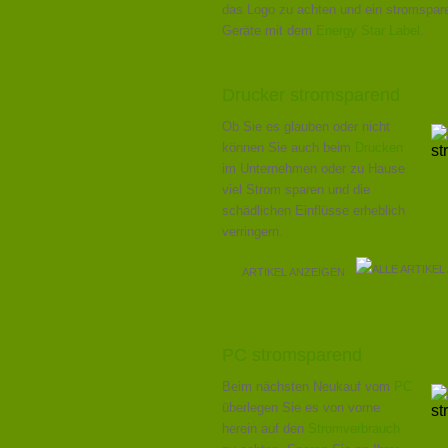
das Logo zu achten und ein stromspar
Geräte mit dem
Energy Star Label
.
Drucker stromsparend
Ob Sie es glauben oder nicht
können Sie auch beim
Drucken
im Unternehmen oder zu Hause
viel Strom sparen und die
schädlichen Einflüsse erheblich
verringern.
ARTIKEL ANZEIGEN
PC stromsparend
Beim nächsten Neukauf vom
PC
überlegen Sie es von vorne
herein auf den
Stromverbrauch