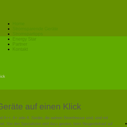
Home
Stromsparende Geräte
Stromspartipps
Energy Star
Partner
Kontakt
ick
eräte auf einen Klick
l A++, A+ oder A. Geräte, die wahren Stromfresser sind, sind mit
t. Von den Spezialisten wird dazu geraten, beim Neugerätekauf auf