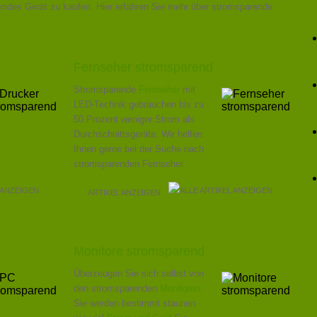
endes Gerät zu kaufen. Hier erfahren Sie mehr über stromsparende
Fernseher stromsparend
Stromsparende
Fernseher
mit
LED-Technik gebrauchen bis zu
50 Prozent weniger Strom als
Durchschnittsgeräte. Wir helfen
Ihnen gerne bei der Suche nach
stromsparenden Fernseher.
ARTIKEL ANZEIGEN
Monitore stromsparend
Überzeugen Sie sich selbst von
den stromsparenden
Monitoren
.
Sie werden bestimmt staunen