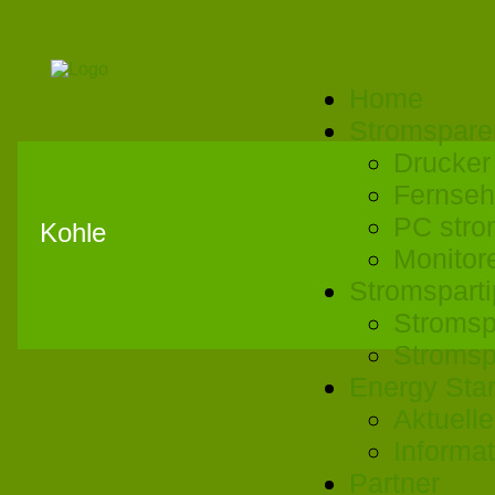
Home
Stromspare
Drucker
Fernseh
PC stro
Kohle
Monitor
Stromspart
Stromsp
Stromsp
Energy Sta
Aktuell
Informa
Partner