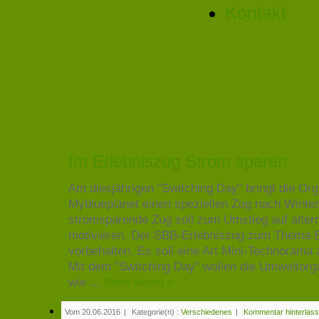
Kontakt
Im Erlebniszug Strom sparen
Am diesjährigen "Switching Day" bringt die Org
Myblueplanet einen speziellen Zug nach Winter
stromsparende Zug soll zum Umstieg auf alter
motivieren. Der SBB-Erlebniszug zum Thema En
vorbehalten. Es soll eine Art Mini-Technorama a
Mit dem "Switching Day" wollen die Umweltorga
wie ...
Mehr lesen »
Vom 20.06.2016
|
Kategorie(n) :
Verschiedenes
|
Kommentar hinterlas