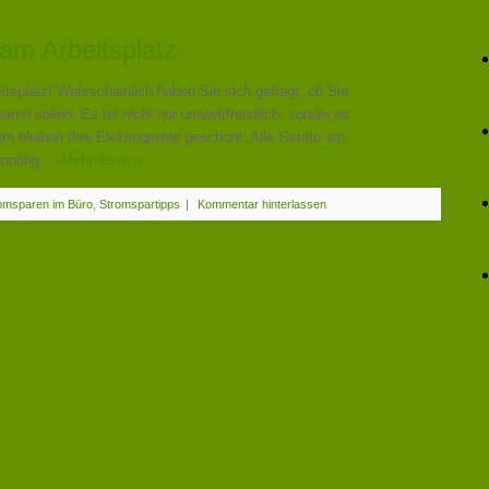
 am Arbeitsplatz
splatz! Wahrscheinlich haben Sie sich gefragt, ob Sie
ren sollen. Es ist nicht nur umweltfrendlich, sonder es
em bleiben Ihre Elektrogeräte geschont. Alle Geräte am
nnötig ...
Mehr lesen »
omsparen im Büro
,
Stromspartipps
|
Kommentar hinterlassen