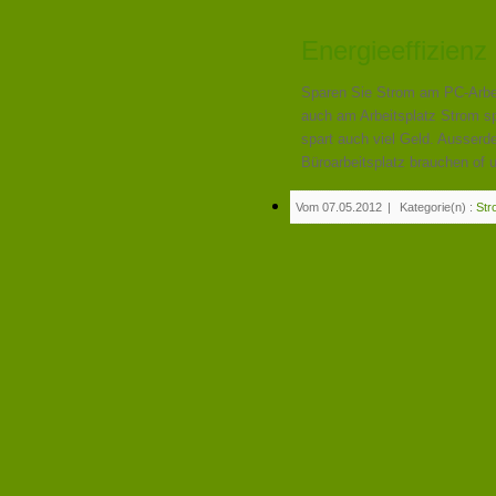
Energieeffizienz
Sparen Sie Strom am PC-Arbeit
auch am Arbeitsplatz Strom spa
spart auch viel Geld. Ausserd
Büroarbeitsplatz brauchen of u
Vom 07.05.2012
|
Kategorie(n) :
Str