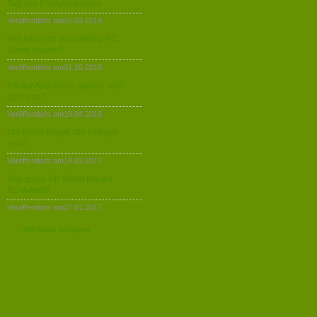
Tag des Energiesparens
Veröffentlicht am05.03.2019
Wie kann ich am Gaming-PC
Strom sparen?
Veröffentlicht am01.10.2018
Mit der App Strom sparen. Wie
geht das?
Veröffentlicht am19.04.2018
Die hohle Kugel, die Energie
spart
Veröffentlicht am14.03.2017
Wie spare ich Strom bei der
PC-Arbeit?
Veröffentlicht am27.01.2017
Alle News anzeigen