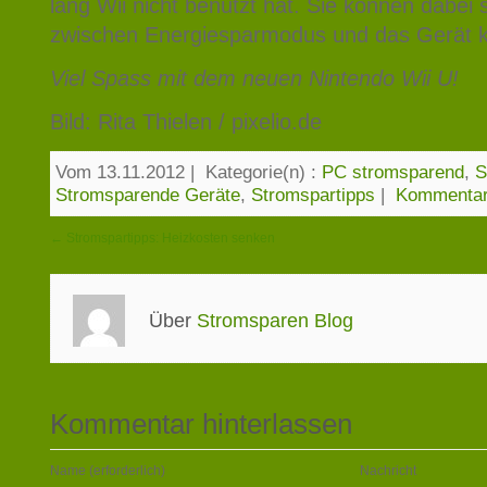
lang Wii nicht benutzt hat. Sie können dabei 
zwischen Energiesparmodus und das Gerät k
Viel Spass mit dem neuen Nintendo Wii U!
Bild: Rita Thielen / pixelio.de
Vom 13.11.2012
|
Kategorie(n) :
PC stromsparend
,
S
Stromsparende Geräte
,
Stromspartipps
|
Kommentar 
← Stromspartipps: Heizkosten senken
Über
Stromsparen Blog
Kommentar hinterlassen
Name (erforderlich)
Nachricht