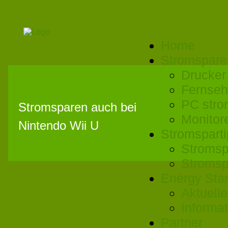
Home
Stromspare
Drucker
Fernseh
PC stro
Stromsparen auch bei
Monitor
Nintendo Wii U
Stromspart
Stromsp
Stromsp
Energy Sta
Aktuell
Informa
Partner