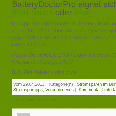
BatteryDoctorPro eignet sic
iPod Touch
oder
iPad
!
Die App ermöglicht Ihnen Ihr iPhone, iPod To
viel zu benutzen, ohne an Fassungsvermögen
App erhalten Sie Push-Nachrichten um auf de
Gerät zu laden.
Haben Sie vielleicht Erfahrungen mit dieser
Wie hat es Ihnen gefallen?
Bild: Rita Thielen / pixelio.de
Vom 29.04.2013
|
Kategorie(n) :
Stromsparen im Bür
Stromspartipps
,
Verschiedenes
|
Kommentar hinterl
← Strom sparen beim Fernseher