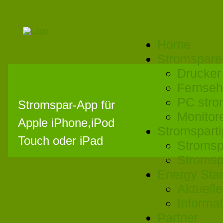
Home
Stromspare
Drucker
Fernseh
PC stro
Stromspar-App für
Monitor
Apple iPhone,iPod
Stromspart
Touch oder iPad
Stromsp
Stromsp
Energy Sta
Aktuell
Informa
Partner