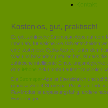
Kontakt
Kostenlos, gut, praktisch!
Es gibt zahlreiche Stromspar-Apps auf dem 
Ihnen ab, für welche Sie sich entscheiden we
eine kostenlose Cydia-App vor unter dem Na
Was uns besonders gefallen hat, ist dass di
zahlreiche intelligente Einstellungsmöglichkei
dem
iPhone
-Akku mehr Laufzeit rausholen k
Die
Stromspar
-App ist übersichtlich und schö
grundsätzlich 4 Stromspar-Profile an: Indoor
Fav-Modus ist anpassungsfähig, andere hab
Einstellungen.