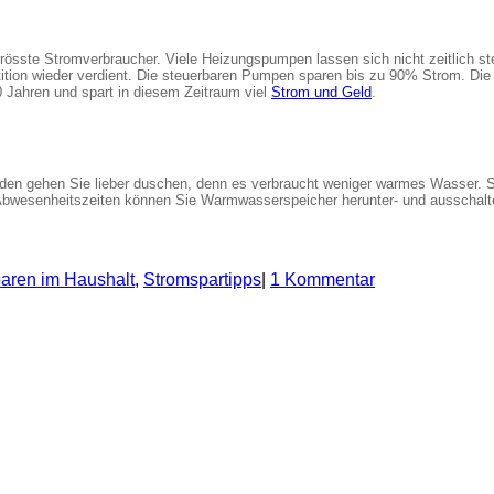
rösste Stromverbraucher. Viele Heizungspumpen lassen sich nicht zeitlich steu
tition wieder verdient. Die steuerbaren Pumpen sparen bis zu 90% Strom. D
 Jahren und spart in diesem Zeitraum viel
Strom und Geld
.
Baden gehen Sie lieber duschen, denn es verbraucht weniger warmes Wasser. 
bwesenheitszeiten können Sie Warmwasserspeicher herunter- und ausschalten
aren im Haushalt
,
Stromspartipps
|
1 Kommentar