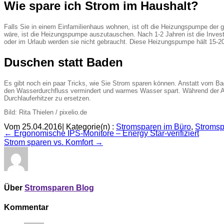
Wie spare ich Strom im Haushalt?
Falls Sie in einem Einfamilienhaus wohnen, ist oft die Heizungspumpe der g
wäre, ist die Heizungspumpe auszutauschen. Nach 1-2 Jahren ist die Inves
oder im Urlaub werden sie nicht gebraucht. Diese Heizungspumpe hält 15-20
Duschen statt Baden
Es gibt noch ein paar Tricks, wie Sie Strom sparen können. Anstatt vom 
den Wasserdurchfluss vermindert und warmes Wasser spart. Während der A
Durchlauferhitzer zu ersetzen.
Bild: Rita Thielen / pixelio.de
Vom 25.04.2016
|
Kategorie(n) :
Stromsparen im Büro
,
Stromsp
← Ergonomische IPS-Monitore – Energy Star-verifiziert
Strom sparen vs. Komfort →
Über
Stromsparen Blog
Kommentar