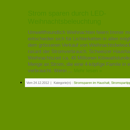
Strom sparen durch LED-
Weihnachtsbeleuchtung
Umweltfreundlich Weihnachten feiern Immer m
entscheiden sich für Lichterketten in allen mög
dem grösseren Verkauf von Weihnachtsbeleuch
rasant der Stromverbrauch. Schweizer Haushal
Weihnachtszeit ca. 40 Millionen Kilowattstunde
Menge an Strom, die eine 4-köpfige Famile in 
verbraucht. Wenn ...
Mehr lesen »
Vom 24.12.2012
|
Kategorie(n) :
Stromsparen im Haushalt
,
Stromspartip