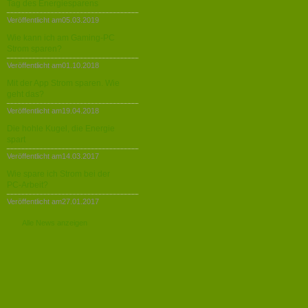
Tag des Energiesparens
Veröffentlicht am05.03.2019
Wie kann ich am Gaming-PC
Strom sparen?
Veröffentlicht am01.10.2018
Mit der App Strom sparen. Wie
geht das?
Veröffentlicht am19.04.2018
Die hohle Kugel, die Energie
spart
Veröffentlicht am14.03.2017
Wie spare ich Strom bei der
PC-Arbeit?
Veröffentlicht am27.01.2017
Alle News anzeigen