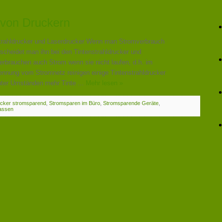
 von Druckern
trahldrucker und Laserdrucker Wenn man Stromverbrauch
rscheidet man ihn bei den Tintenstrahldrucker und
erbrauchen auch Strom wenn sie nicht laufen, d.h. im
nnung vom Stromnetz reinigen einige Tintenstrahldrucker
nter Umständen mehr Tinte ...
Mehr lesen »
cker stromsparend
,
Stromsparen im Büro
,
Stromsparende Geräte
,
lassen