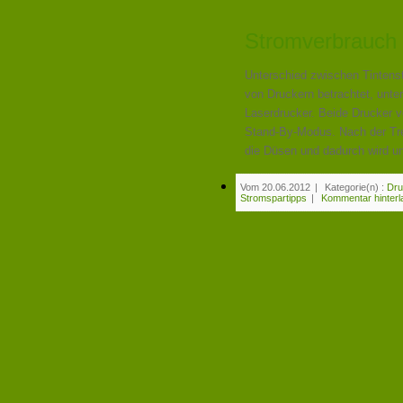
Stromverbrauch
Unterschied zwischen Tintens
von Druckern betrachtet, unte
Laserdrucker. Beide Drucker v
Stand-By-Modus. Nach der Tre
die Düsen und dadurch wird u
Vom 20.06.2012
|
Kategorie(n) :
Dru
Stromspartipps
|
Kommentar hinter