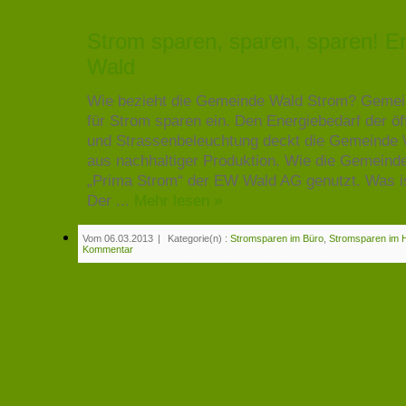
Strom sparen, sparen, sparen! En
Wald
Wie bezieht die Gemeinde Wald Strom? Gemein
für Strom sparen ein. Den Energiebedarf der ö
und Strassenbeleuchtung deckt die Gemeinde 
aus nachhaltiger Produktion. Wie die Gemeinde 
„Prima Strom“ der EW Wald AG genutzt. Was i
Der ...
Mehr lesen »
Vom 06.03.2013
|
Kategorie(n) :
Stromsparen im Büro
,
Stromsparen im 
Kommentar