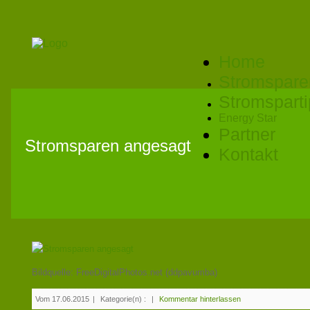
Home
Stromspare
Stromspart
Energy Star
Partner
Stromsparen angesagt
Kontakt
Bildquelle: FreeDigitalPhotos.net (ddpavumba)
Vom 17.06.2015
|
Kategorie(n) :
|
Kommentar hinterlassen