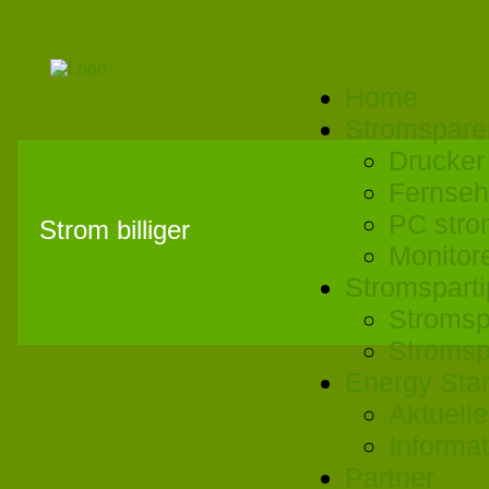
Home
Stromspare
Drucker
Fernseh
PC stro
Strom billiger
Monitor
Stromspart
Stromsp
Stromsp
Energy Sta
Aktuell
Informa
Partner