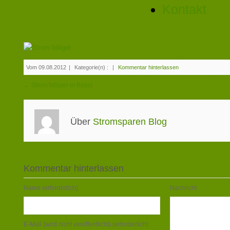
Kontakt
Vom 09.08.2012
|
Kategorie(n) :
|
Kommentar hinterlassen
← Strom billiger in Basel
Über
Stromsparen Blog
Kommentar hinterlassen
Name (erforderlich)
Nachricht
E-Mail (wird nicht veröffentlicht) (erforderlich)