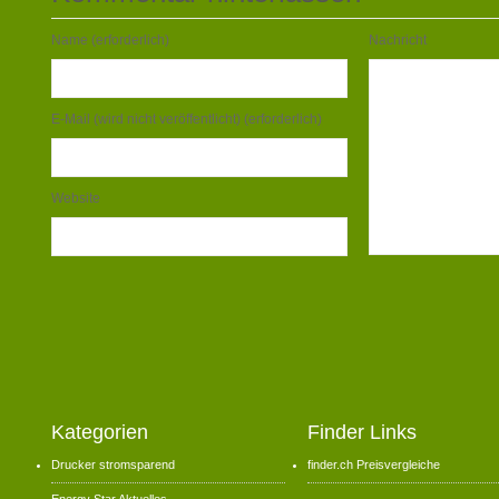
Name (erforderlich)
Nachricht
E-Mail (wird nicht veröffentlicht) (erforderlich)
Website
Kategorien
Finder Links
Drucker stromsparend
finder.ch Preisvergleiche
Energy Star Aktuelles