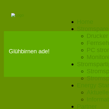
Home
Stromspare
Drucker
Fernseh
PC stro
Glühbirnen ade!
Monitor
Stromspart
Stromsp
Stromsp
Energy Sta
Aktuell
Informa
Partner