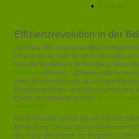
Kontakt
Effizienzrevolution in der B
„Ich habe eine ausserordentlich wichtige Roll
ich aber gerne Platz für neue, innovative und 
lässt das Bundesamt für Energie in seiner Zei
Glühbirne
sinnieren. Glübirnen sind nicht me
mehr als Wärmelampen als Lichtspenderinne
Energiesparlampen und LED-Leuchten sind um 
Ersatz der Glühbirne soll den
Stromverbrauch
reduzieren
.
Vor gut hundert Jahren gab es mal eine Effizi
Beleuchtung. Daraus sind die Birnen mit Glü
den Markt gekommen. Im Vergleich zu den al