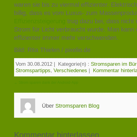
waren sie bis zu viermal effizienter. Elektrisc
billig, dass es vom Luxus- zum Massenprodu
Effizienzsteigerung
trug dazu bei, dass nicht
Strom für Licht verbraucht wurde. Man kann
effizienter immer mehr verschwenden.
Bild: Rita Thielen / pixelio.de
Vom 30.08.2012
|
Kategorie(n) :
Stromsparen im Bür
Stromspartipps
,
Verschiedenes
|
Kommentar hinterl
← Strom sparen dank der Android-App
Über
Stromsparen Blog
Kommentar hinterlassen